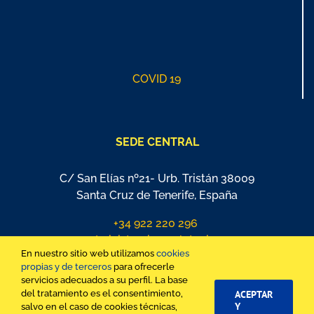
COVID 19
SEDE CENTRAL
C/ San Elías nº21- Urb. Tristán 38009
Santa Cruz de Tenerife, España
+34 922 220 296
administracion@platania.es
En nuestro sitio web utilizamos
cookies
propias y de terceros
para ofrecerle
servicios adecuados a su perfil. La base
del tratamiento es el consentimiento,
ACEPTAR
Y
salvo en el caso de cookies técnicas,