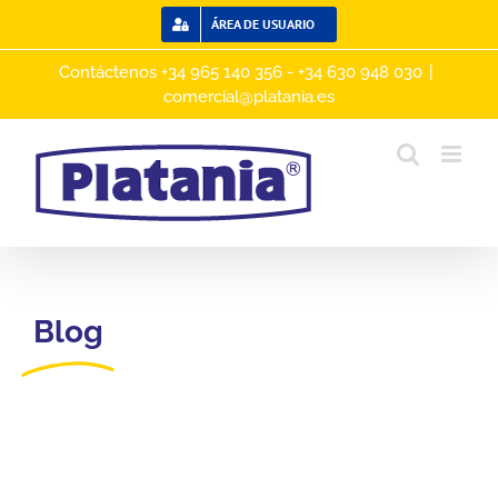
Saltar
ÁREA DE USUARIO
al
contenido
Contáctenos +34 965 140 356 - +34 630 948 030
|
comercial@platania.es
Blog