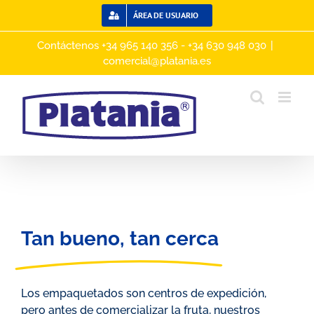
Saltar
ÁREA DE USUARIO
al
contenido
Contáctenos +34 965 140 356 - +34 630 948 030
|
comercial@platania.es
Tan bueno, tan cerca
Los empaquetados son centros de expedición,
pero antes de comercializar la fruta, nuestros