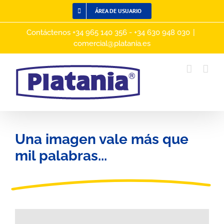
Saltar
ÁREA DE USUARIO
al
contenido
Contáctenos +34 965 140 356 - +34 630 948 030
|
comercial@platania.es
Una imagen vale más que
mil palabras...