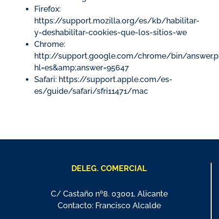
Firefox:
https://support.mozilla.org/es/kb/habilitar-
y-deshabilitar-cookies-que-los-sitios-we
Chrome:
http://support.google.com/chrome/bin/answer.p
hl=es&amp;answer=95647
Safari: https://support.apple.com/es-
es/guide/safari/sfri11471/mac
DELEG. COMERCIAL
C/ Castaño nº8. 03001. Alicante
Contacto: Francisco Alcalde